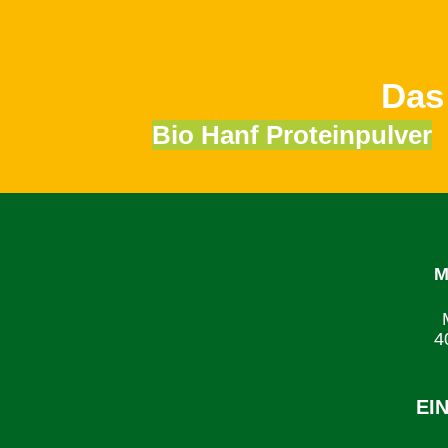
Das
Bio Hanf Proteinpulver
M
4
EI