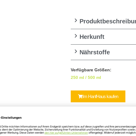
Produktbeschreibu
Herkunft
Nährstoffe
Verfügbare Größen:
250 ml
/
500 ml
Im HanfHaus kaufen