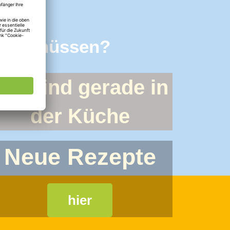
 Hanfnüssen?
Wir sind gerade in
der Küche
Neue Rezepte
hier